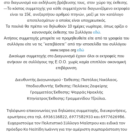
στο διαγωνισμό και εκδήλωση βράβευσης τους, στον χώρο της έκθεσης.
---Το κόστος
συμμετοχής για κάθε συμμετέχοντα διαγωνιζόμενο εκτροφέα
είναι τα 15€, ανεξαρτήτου αριθμού πτηνών, μαζί με τον κατάλογο
αποτελεσμάτων
ο οποίος είναι υποχρεωτικός.
Τα πουλιά θα πρέπει να δηλωθούν 10 ημέρες νωρίτερα, όπως ορίζει ο
κανονισμός έκθεσης του Συλλόγου
εδώ
.
Αιτήσεις συμμετοχής μπορείτε να προμηθευθείτε είτε από τα γραφεία του
συλλόγου είτε να τις ‘’κατεβάσετε’’ από την ιστοσελίδα του συλλόγου
www.sepse.org
εδώ
Δικαίωμα συμμετοχής στο Διαγωνισμό έχουν όλοι οι εκτροφείς που
ανήκουν σε συλλόγους της Ε.Ο.Ο. χωρίς καμία επιπλέον οικονομική
επιβάρυνση.
Διευθυντής Διαγωνισμού - Έκθεσης: Πιστόλας Νικόλαος.
Υποδιευθυντής
Έκθεσης: Παλάκας Ζαφείρης
Γραμματέας Έκθεσης: Ψαρράς Ηρακλής
Κτηνίατρος Έκθεσης: Γραμμενίδου Τζούλια.
Τηλέφωνο επικοινωνίας για δηλώσεις συμμετοχής, διευκρινήσεις,
ερωτήσεις στα τηλ. 6936136822, 6977582933 και 6977626986.
Ευχαριστούμε τον Πολιτιστικό Σύλλογο Μαΐστρου και ειδικά τον
πρόεδρο Κο Ναϊτίδη Ιωάννη για την αμέριστη συμπαράσταση του