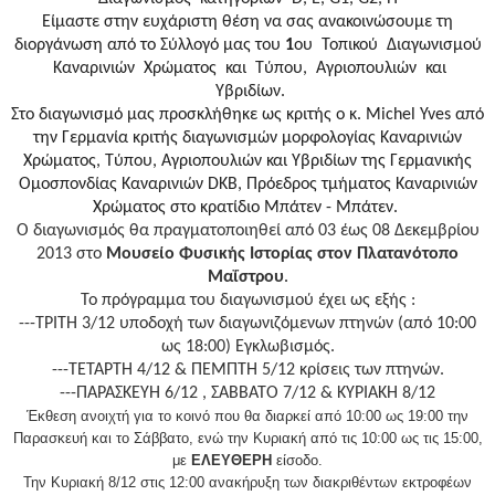
Είμαστε στην ευχάριστη θέση να σας ανακοινώσουμε τη
διοργάνωση από το Σύλλογό μας του
1
ου
Τοπικού
Διαγωνισμού
Καναρινιών
Χρώματος
και
Τύπου,
Αγριοπουλιών
και
Υβριδίων.
Στο διαγωνισμό μας προσκλήθηκε ως κριτής ο κ. Michel Yves από
την Γερμανία κριτής διαγωνισμών μορφολογίας Καναρινιών
Χρώματος, Τύπου, Αγριοπουλιών και Υβριδίων της Γερμανικής
Ομοσπονδίας Καναρινιών DKB, Πρόεδρος τμήματος Καναρινιών
Χρώματος στο κρατίδιο Μπάτεν - Μπάτεν.
Ο διαγωνισμός θα πραγματοποιηθεί από 03 έως 08 Δεκεμβρίου
2013 στο
Μουσείο Φυσικής Ιστορίας στον Πλατανότοπο
Μαΐστρου
.
Το πρόγραμμα του διαγωνισμού έχει ως εξής :
---ΤΡΙΤΗ 3/12 υποδοχή των διαγωνιζόμενων πτηνών (από 10:00
ως 18:00) Εγκλωβισμός.
---ΤΕΤΑΡΤΗ 4/12 & ΠΕΜΠΤΗ 5/12 κρίσεις των πτηνών.
---ΠΑΡΑΣΚΕΥΗ 6/12 , ΣΑΒΒΑΤΟ 7/12 & ΚΥΡΙΑΚΗ 8/12
Έκθεση ανοιχτή για το κοινό που θα διαρκεί από 10:00 ως 19:00 την
Παρασκευή και το Σάββατο, ενώ την Κυριακή από τις 10:00 ως τις 15:00,
με
ΕΛΕΥΘΕΡΗ
είσοδο.
Την Κυριακή 8/12 στις 12:00 ανακήρυξη των διακριθέντων εκτροφέων