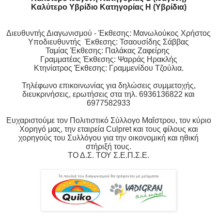
Καλύτερο Υβρίδιο Κατηγορίας Η (Υβρίδια)
Διευθυντής Διαγωνισμού - Έκθεσης: Μανωλούκος Χρήστος
Υποδιευθυντής Έκθεσης: Τσαουσίδης Σάββας
Ταμίας Έκθεσης: Παλάκας Ζαφείρης
Γραμματέας Έκθεσης: Ψαρράς Ηρακλής
Κτηνίατρος Έκθεσης: Γραμμενίδου Τζούλια.
Τηλέφωνο επικοινωνίας για δηλώσεις συμμετοχής,
διευκρινήσεις, ερωτήσεις στα τηλ. 6936136822 και
6977582933
Ευχαριστούμε τον Πολιτιστικό Σύλλογο Μαΐστρου, τον κύριο
Χορηγό μας, την εταιρεία Culpret και τους φίλους και
χορηγούς του Συλλόγου για την οικονομική και ηθική
στήριξή τους.
ΤΟ Δ.Σ. ΤΟΥ Σ.E.Π.Σ.E.