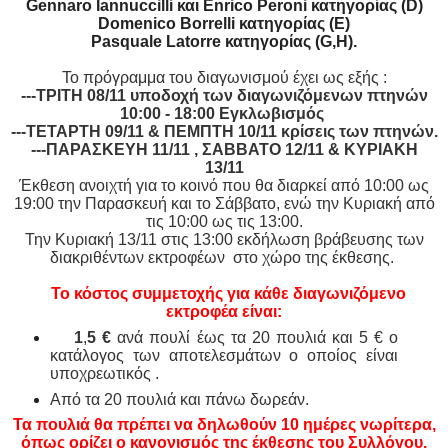
Gennaro Iannuccilli και Enrico Peroni κατηγορίας (D)
Domenico Borrelli κατηγορίας (Ε)
Pasquale Latorre κατηγορίας (G,H).
Το πρόγραμμα του διαγωνισμού έχει ως εξής :
---ΤΡΙΤΗ 08/11 υποδοχή των διαγωνιζόμενων πτηνών
10:00 - 18:00 Εγκλωβισμός
---ΤΕΤΑΡΤΗ 09/11 & ΠΕΜΠΤΗ 10/11 κρίσεις των πτηνών.
---ΠΑΡΑΣΚΕΥΗ 11/11 , ΣΑΒΒΑΤΟ 12/11 & ΚΥΡΙΑΚΗ
13/11
Έκθεση ανοιχτή για το κοινό που θα διαρκεί από 10:00 ως
19:00 την Παρασκευή και το Σάββατο, ενώ την Κυριακή από
τις 10:00 ως τις 13:00.
Την Κυριακή 13/11 στις 13:00 εκδήλωση βράβευσης των
διακριθέντων εκτροφέων στο χώρο της έκθεσης.
Το κόστος συμμετοχής για κάθε διαγωνιζόμενο
εκτροφέα είναι:
1
,
5
€
ανά πουλί έως τα 20 πουλιά και 5 € ο
κατάλογος των αποτελεσμάτων ο οποίος είναι
υποχρεωτικός .
Από τα 20 πουλιά και πάνω δωρεάν.
Τα πουλιά θα πρέπει να δηλωθούν 10 ημέρες νωρίτερα,
όπως ορίζει ο κανονισμός της έκθεσης του Συλλόγου.