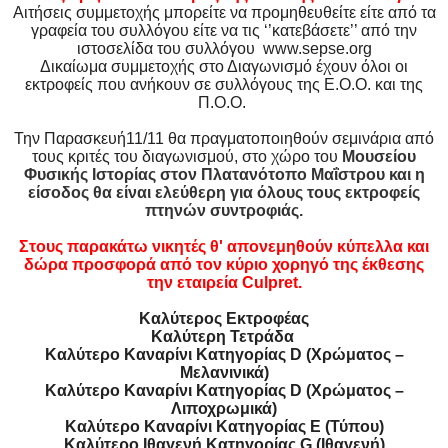
Αιτήσεις συμμετοχής μπορείτε να προμηθευθείτε είτε από τα
γραφεία του συλλόγου είτε να τις ‘’κατεβάσετε’’ από την
ιστοσελίδα του συλλόγου www.sepse.org
Δικαίωμα συμμετοχής στο Διαγωνισμό έχουν όλοι οι
εκτροφείς που ανήκουν σε συλλόγους της Ε.Ο.Ο. και της
Π.Ο.Ο.
Την Παρασκευή11/11 θα πραγματοποιηθούν σεμινάρια από
τους κριτές του διαγωνισμού, στο χώρο του
Μουσείου
Φυσικής Ιστορίας στον Πλατανότοπο Μαΐστρου και η
είσοδος θα είναι ελεύθερη για όλους τους εκτροφείς
πτηνών συντροφιάς.
Στους παρακάτω νικητές θ' απονεμηθούν κύπελλα και
δώρα προσφορά από τον κύριο χορηγό της έκθεσης
την εταιρεία Culpret.
Καλύτερος Εκτροφέας
Καλύτερη Τετράδα
Καλύτερο Καναρίνι Κατηγορίας D (Χρώματος –
Μελανινικά)
Καλύτερο Καναρίνι Κατηγορίας D (Χρώματος –
Λιποχρωμικά)
Καλύτερο Καναρίνι Κατηγορίας Ε (Τύπου)
Καλύτερο Ιθαγενή Κατηγορίας G (Ιθαγενή)